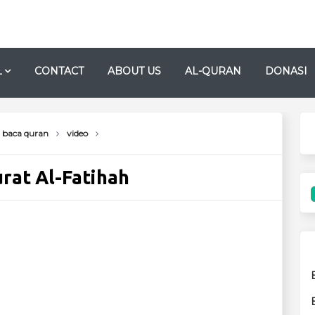
L
CONTACT
ABOUT US
AL-QURAN
DONASI
baca quran
video
rat Al-Fatihah