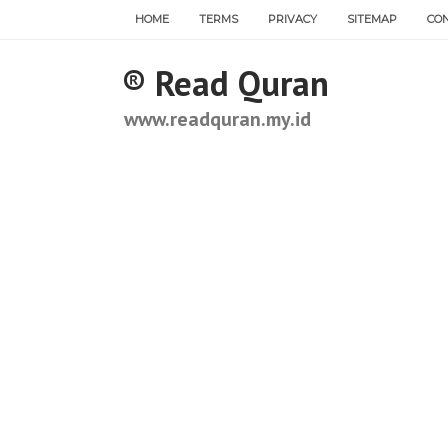
HOME
TERMS
PRIVACY
SITEMAP
CO
®️ Read Quran
www.readquran.my.id