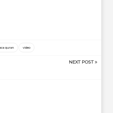
aca quran
video
NEXT POST